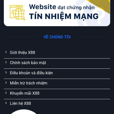
VỀ CHÚNG TÔI
Giới thiệu X88
Chính sách bảo mật
Điều khoản và điều kiện
Miễn trừ trách nhiệm
Khuyến mãi X88
Liên hệ X88