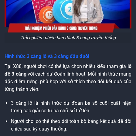
Trải nghiệm phiên bản đánh 3 càng truyền thống
Hình thức 3 càng lô và 3 càng đầu đuôi
Tại X88, người chơi có thể lựa chọn nhiều kiểu tham gia
lô
đề 3 càng
với cách dự đoán linh hoạt. Mỗi hình thức mang
đặc điểm riêng, phù hợp với sở thích theo dõi kết quả của
từng thành viên.
3 càng lô là hình thức dự đoán ba số cuối xuất hiện
trong các giải có từ ba chữ số trở lên.
Người chơi có thể theo dõi toàn bộ bảng kết quả để đối
chiếu sau kỳ quay thưởng.