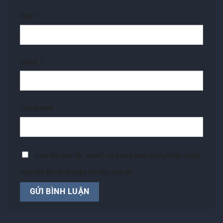
Tên
*
Email
*
Trang web
Lưu tên của tôi, email, và trang web trong trình duyệt
này cho lần bình luận kế tiếp của tôi.