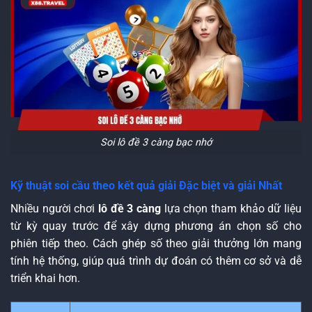
Soi lô đề 3 càng bạc nhớ
Kỹ thuật soi cầu theo kết quả giải Đặc biệt và giải Nhất
Nhiều người chơi
lô đề 3 càng
lựa chọn tham khảo dữ liệu
từ kỳ quay trước để xây dựng phương án chọn số cho
phiên tiếp theo. Cách ghép số theo giải thưởng lớn mang
tính hệ thống, giúp quá trình dự đoán có thêm cơ sở và dễ
triển khai hơn.