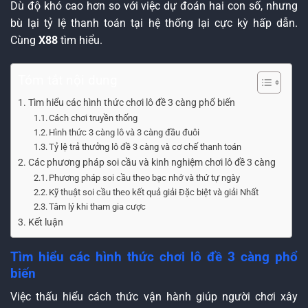
Dù độ khó cao hơn so với việc dự đoán hai con số, nhưng
bù lại tỷ lệ thanh toán tại hệ thống lại cực kỳ hấp dẫn.
Cùng
X88
tìm hiểu.
Tóm tắt nội dung
Tìm hiểu các hình thức chơi lô đề 3 càng phổ biến
Cách chơi truyền thống
Hình thức 3 càng lô và 3 càng đầu đuôi
Tỷ lệ trả thưởng lô đề 3 càng và cơ chế thanh toán
Các phương pháp soi cầu và kinh nghiệm chơi lô đề 3 càng
Phương pháp soi cầu theo bạc nhớ và thứ tự ngày
Kỹ thuật soi cầu theo kết quả giải Đặc biệt và giải Nhất
Tâm lý khi tham gia cược
Kết luận
Tìm hiểu các hình thức chơi lô đề 3 càng phổ
biến
Việc thấu hiểu cách thức vận hành giúp người chơi xây