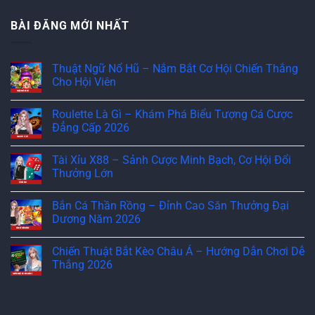
BÀI ĐĂNG MỚI NHẤT
Thuật Ngữ Nổ Hũ – Nắm Bắt Cơ Hội Chiến Thắng
Cho Hội Viên
Roulette Là Gì – Khám Phá Biểu Tượng Cá Cược
Đẳng Cấp 2026
Tài Xỉu X88 – Sảnh Cược Minh Bạch, Cơ Hội Đổi
Thưởng Lớn
Bắn Cá Thần Rồng – Đỉnh Cao Săn Thưởng Đại
Dương Năm 2026
Chiến Thuật Bắt Kèo Châu Á – Hướng Dẫn Chơi Dễ
Thắng 2026