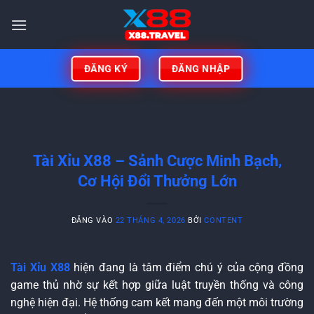
Bỏ
qua
nội
dung
ĐĂNG NHẬP
ĐĂNG KÝ
Tài Xỉu X88 – Sảnh Cược Minh Bạch,
Cơ Hội Đổi Thưởng Lớn
ĐĂNG VÀO
22 THÁNG 4, 2026
BỞI
CONTENT
Tài Xỉu X88
hiện đang là tâm điểm chú ý của cộng đồng
game thủ nhờ sự kết hợp giữa luật truyền thống và công
nghệ hiện đại. Hệ thống cam kết mang đến một môi trường