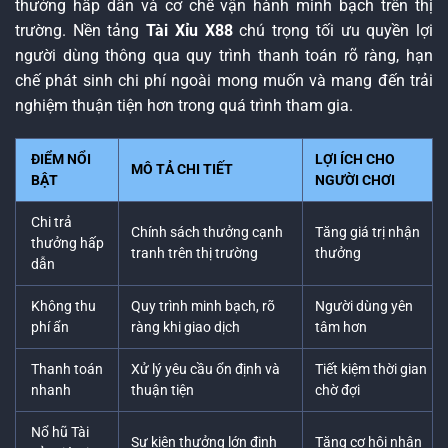
thưởng hấp dẫn và cơ chế vận hành minh bạch trên thị
trường. Nền tảng
Tài Xỉu X88
chú trọng tối ưu quyền lợi
người dùng thông qua quy trình thanh toán rõ ràng, hạn
chế phát sinh chi phí ngoài mong muốn và mang đến trải
nghiệm thuận tiện hơn trong quá trình tham gia.
ĐIỂM NỔI
LỢI ÍCH CHO
MÔ TẢ CHI TIẾT
BẬT
NGƯỜI CHƠI
Chi trả
Chính sách thưởng cạnh
Tăng giá trị nhận
thưởng hấp
tranh trên thị trường
thưởng
dẫn
Không thu
Quy trình minh bạch, rõ
Người dùng yên
phí ẩn
ràng khi giao dịch
tâm hơn
Thanh toán
Xử lý yêu cầu ổn định và
Tiết kiệm thời gian
nhanh
thuận tiện
chờ đợi
Nổ hũ Tài
Sự kiện thưởng lớn định
Tăng cơ hội nhận