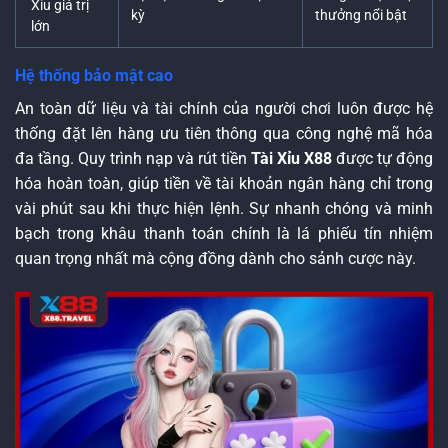
Xỉu giá trị
kỳ
thưởng nổi bật
lớn
Hệ thống bảo mật cao
An toàn dữ liệu và tài chính của người chơi luôn được hệ
thống đặt lên hàng ưu tiên thông qua công nghệ mã hóa
đa tầng. Quy trình nạp và rút tiền
Tài Xỉu X88
được tự động
hóa hoàn toàn, giúp tiền về tài khoản ngân hàng chỉ trong
vài phút sau khi thực hiện lệnh. Sự nhanh chóng và minh
bạch trong khâu thanh toán chính là lá phiếu tín nhiệm
quan trọng nhất mà cộng đồng dành cho sảnh cược này.