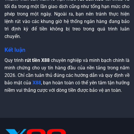
tối đa trong một lần giao dịch cũng như tổng hạn mức cho
phép trong một ngày. Ngoài ra, bạn nên tránh thực hiện
lệnh rút vào các khung giờ hệ thống ngân hàng đang bảo
trì định kỳ để tiền không bị treo trong quá trình luân
chuyển.
Kết luận
Quy trình
rút tiền X88
chuyên nghiệp và minh bạch chính là
minh chứng cho uy tín hàng đầu của nền tảng trong năm
2026. Chỉ cần tuân thủ đúng các hướng dẫn và quy định về
bảo mật của
X88
, bạn hoàn toàn có thể yên tâm tận hưởng
niềm vui thắng cược với dòng tiền được bảo vệ an toàn.