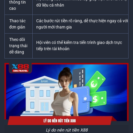
thông tin
dữ liệu cá nhân
cao
Thao tác
Các bước rút tiền rõ ràng, dễ thực hiện ngay cả với
đơn giản
người mới tham gia
Theo dõi
Hội viên có thể kiểm tra tiến trình giao dịch trực
trạng thái
tiếp trên tài khoản
dễ dàng
Lý do nên rút tiền X88