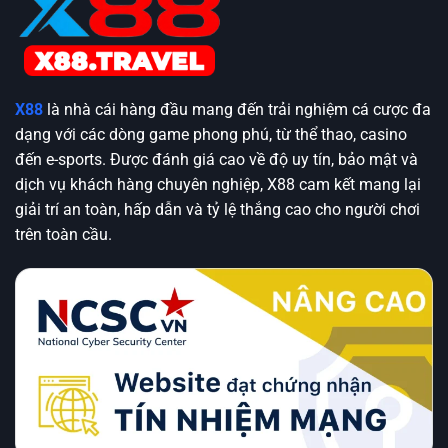
X88
là nhà cái hàng đầu mang đến trải nghiệm cá cược đa
dạng với các dòng game phong phú, từ thể thao, casino
đến e-sports. Được đánh giá cao về độ uy tín, bảo mật và
dịch vụ khách hàng chuyên nghiệp, X88 cam kết mang lại
giải trí an toàn, hấp dẫn và tỷ lệ thắng cao cho người chơi
trên toàn cầu.