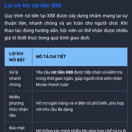
Lợi ích khi rút tiền X88
Quy trình rút tiền tại X88 được xây dựng nhằm mang lại sự
thuận tiện, nhanh chóng và an toàn cho người chơi. Khi
thao tác đúng hướng dẫn, hội viên có thể nhận được nhiều
giá trị thiết thực trong quá trình giao dịch.
LỢI ÍCH
MÔ TẢ CHI TIẾT
NỔI BẬT
Xử lý
Yêu cầu
rút tiền X88
được tiếp nhận và kiểm tra
nhanh
trong thời gian ngắn, giúp người chơi sớm nhận
chóng
khoản thanh toán
Nhiều
phương
Hỗ trợ ngân hàng và ví điện tử phổ biến, phù hợp
thức nhận
với nhu cầu đa dạng
tiền
Bảo mật
Hệ thống xác minh nhiều lớp giúp hạn chế rủi ro lộ