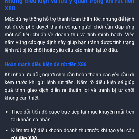
Những điều kiện và lưu ý quan trọng khi rút tiền
X88
Mặc dù hệ thống hỗ trợ thanh toán thần tốc, nhưng để lệnh
rút được phê duyệt thành công, người chơi cần đáp ứng
một số tiêu chuẩn về doanh thu và tính minh bạch. Việc
nắm vững các quy định này giúp bạn tránh được tình trạng
lệnh rút bị từ chối hoặc yêu cầu xác minh lại từ đầu.
Hoàn thành điều kiện để rút tiền X88
Khi nhận ưu đãi, người chơi cần hoàn thành các yêu cầu đi
kèm trước khi gửi lệnh rút tiền. Nắm rõ điều kiện sẽ giúp
quá trình giao dịch diễn ra thuận lợi và tránh bị từ chối
không cần thiết.
Theo dõi tiến độ cược trực tiếp tại mục khuyến mãi trên
tài khoản cá nhân.
Kiểm tra kỹ điều khoản doanh thu trước khi tạo yêu cầu
rút tiền X88
.